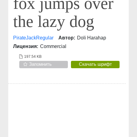
fox jumps over
the lazy dog
PirateJackRegular
Автор:
Doli Harahap
Лицензия:
Commercial
197.54 KB
Запомнить
Скачать шрифт