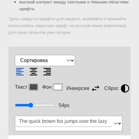
высокий контраст между светлыми и тёмными областями
шрифта.
Здесь найдутся шрифты для каждого, выбирайте и начинайте
использовать пиратские шрифт на русском языке (кириллице)
для своих проектов уже сегодня.
Текст
Фон
Инверсия
Сброс
54
px