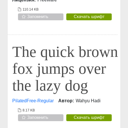
110.14 KB
Запомнить
Скачать шрифт
The quick brown
fox jumps over
the lazy dog
PilatedFree-Regular
Автор:
Wahyu Hadi
8.17 KB
Запомнить
Скачать шрифт