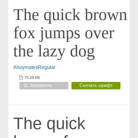
The quick brown
fox jumps over
the lazy dog
AhoymatesRegular
75.29 KB
Запомнить
Скачать шрифт
The quick