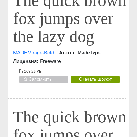
The quick brown
fox jumps over
the lazy dog
MADEMirage-Bold
Автор:
MadeType
Лицензия:
Freeware
108.29 KB
Запомнить
Скачать шрифт
The quick brown
fox jumps over