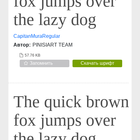
fox jumps over
the lazy dog
CapitanMuraRegular
Автор:
PINISIART TEAM
57.76 KB
Запомнить
Скачать шрифт
The quick brown
fox jumps over
the lazy dog