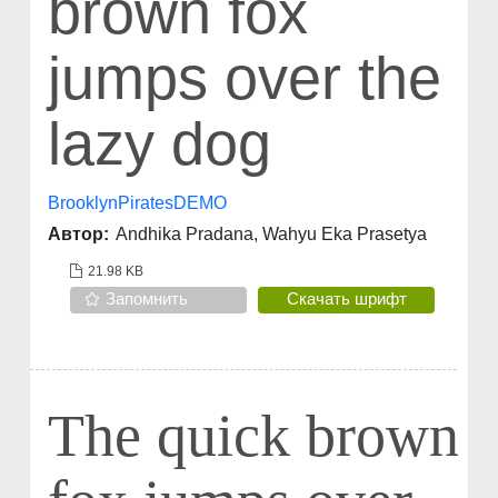
brown fox
jumps over the
lazy dog
BrooklynPiratesDEMO
Автор:
Andhika Pradana, Wahyu Eka Prasetya
21.98 KB
Запомнить
Скачать шрифт
The quick brown