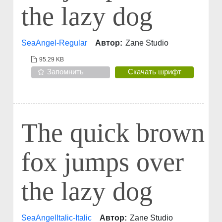
the lazy dog
SeaAngel-Regular
Автор:
Zane Studio
95.29 KB
Запомнить
Скачать шрифт
The quick brown
fox jumps over
the lazy dog
SeaAngelItalic-Italic
Автор:
Zane Studio