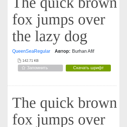
The quick brown
fox jumps over
the lazy dog
QueenSeaRegular
Автор:
Burhan Afif
142.71 KB
Запомнить
Скачать шрифт
The quick brown
fox jumps over