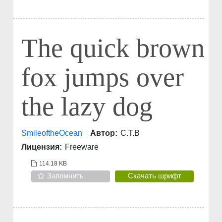
The quick brown
fox jumps over
the lazy dog
SmileoftheOcean
Автор:
C.T.B
Лицензия:
Freeware
114.18 KB
Запомнить
Скачать шрифт