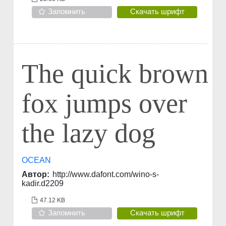
Запомнить
Скачать шрифт
The quick brown
fox jumps over
the lazy dog
OCEAN
Автор:
http://www.dafont.com/wino-s-
kadir.d2209
47.12 KB
Запомнить
Скачать шрифт