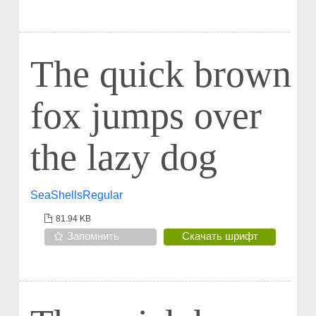
The quick brown
fox jumps over
the lazy dog
SeaShellsRegular
81.94 KB
Запомнить
Скачать шрифт