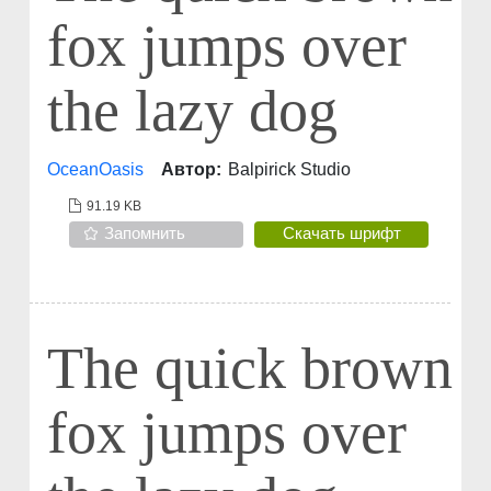
fox jumps over
the lazy dog
OceanOasis
Автор:
Balpirick Studio
91.19 KB
Запомнить
Скачать шрифт
The quick brown
fox jumps over