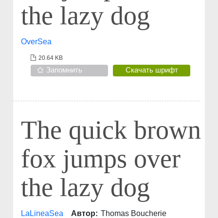
the lazy dog
OverSea
20.64 KB
Запомнить
Скачать шрифт
The quick brown
fox jumps over
the lazy dog
LaLineaSea
Автор:
Thomas Boucherie