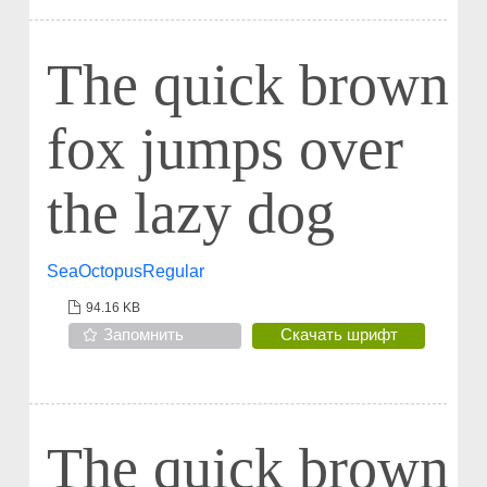
The quick brown
fox jumps over
the lazy dog
SeaOctopusRegular
94.16 KB
Запомнить
Скачать шрифт
The quick brown