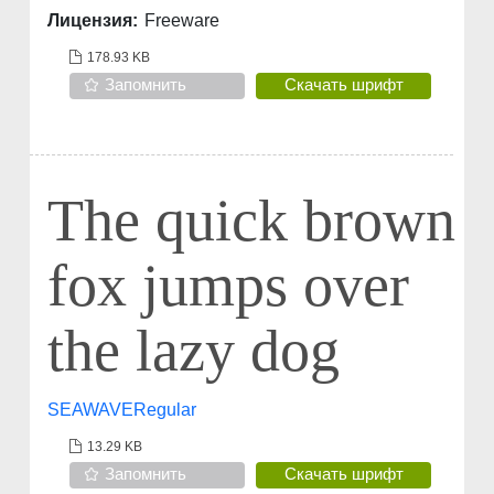
Лицензия:
Freeware
178.93 KB
Запомнить
Скачать шрифт
The quick brown
fox jumps over
the lazy dog
SEAWAVERegular
13.29 KB
Запомнить
Скачать шрифт