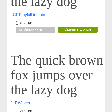
the lazy dog
LCRPlayfulDolphin
46.73 KB
Запомнить
Скачать шрифт
The quick brown
fox jumps over
the lazy dog
JLRWaves
23.68 KB