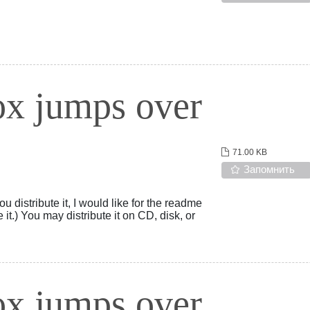
ox jumps over
71.00 KB
Запомнить
ou distribute it, I would like for the readme
it.) You may distribute it on CD, disk, or
ox jumps over