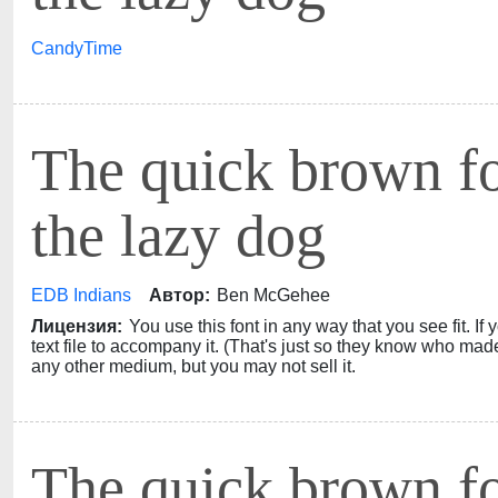
CandyTime
The quick brown f
the lazy dog
EDB Indians
Автор:
Ben McGehee
Лицензия:
You use this font in any way that you see fit. If y
text file to accompany it. (That's just so they know who made 
any other medium, but you may not sell it.
The quick brown f