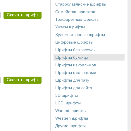
Старославянские шрифты
Семейства шрифтов
Скачать шрифт
Трафаретные шрифты
Ужасы шрифты
Художественные шрифты
Цифровые шрифты
Шрифты без засечек
Шрифты буквица
Шрифты из фильмов
Шрифты с засечками
Скачать шрифт
Шрифты для тату
Шрифты для сайта
3D шрифты
LCD шрифты
Wanted шрифты
Western шрифты
Другие шрифты