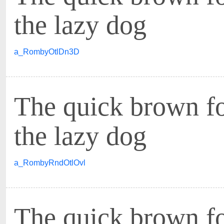
the lazy dog
a_RombyOtlDn3D
The quick brown f
the lazy dog
a_RombyRndOtlOvl
The quick brown f