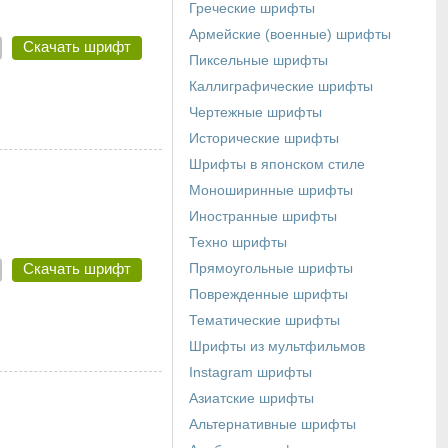
Греческие шрифты
Армейские (военные) шрифты
Скачать шрифт
Пиксельные шрифты
Каллиграфические шрифты
Чертежные шрифты
Исторические шрифты
Шрифты в японском стиле
Моноширинные шрифты
Иностранные шрифты
Техно шрифты
Скачать шрифт
Прямоугольные шрифты
Поврежденные шрифты
Тематические шрифты
Шрифты из мультфильмов
Instagram шрифты
Азиатские шрифты
Альтернативные шрифты