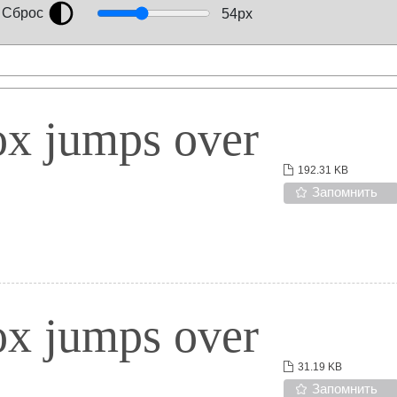
Сброс
54
px
ox jumps over
192.31 KB
Запомнить
ox jumps over
31.19 KB
Запомнить