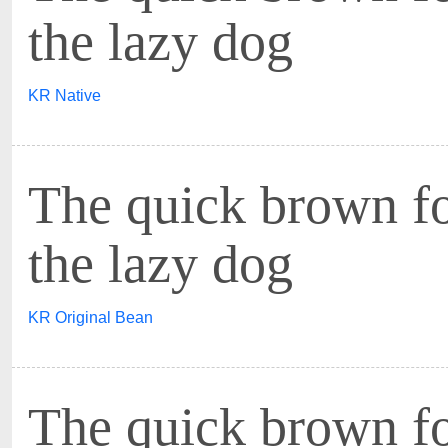
the lazy dog
KR Native
The quick brown f
the lazy dog
KR Original Bean
The quick brown f