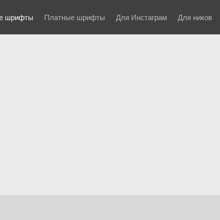
е шрифты
Платные шрифты
Для Инстаграм
Для ников