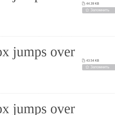
44.39 KB
Запомнить
ox jumps over
43.54 KB
Запомнить
ox jumps over