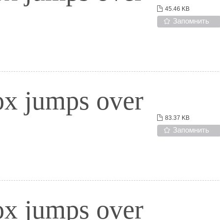
45.46 KB
Запомнить
ox jumps over
83.37 KB
Запомнить
ox jumps over