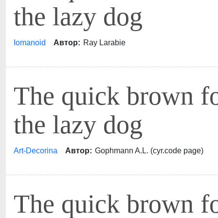
the lazy dog
Iomanoid
Автор:
Ray Larabie
The quick brown f
the lazy dog
Art-Decorina
Автор:
Gophmann A.L. (cyr.code page)
The quick brown f