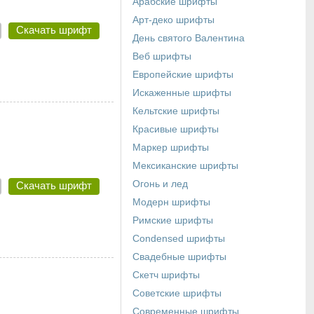
Арабские шрифты
Арт-деко шрифты
Скачать шрифт
День святого Валентина
Веб шрифты
Европейские шрифты
Искаженные шрифты
Кельтские шрифты
Красивые шрифты
Маркер шрифты
Мексиканские шрифты
Огонь и лед
Скачать шрифт
Модерн шрифты
Римские шрифты
Сondensed шрифты
Свадебные шрифты
Скетч шрифты
Советские шрифты
Современные шрифты