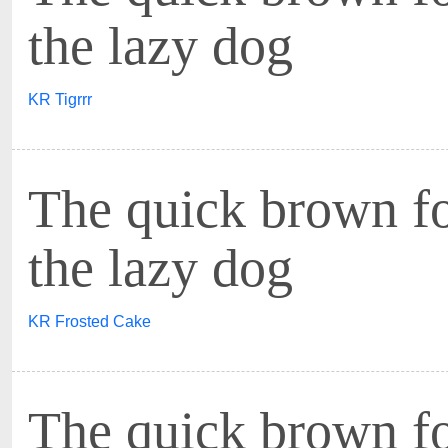
the lazy dog
KR Tigrrr
The quick brown f
the lazy dog
KR Frosted Cake
The quick brown f