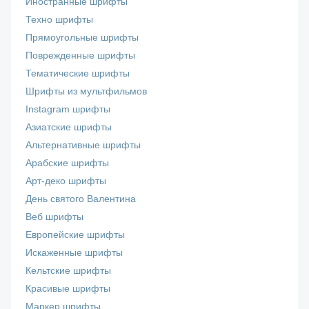
Иностранные шрифты
Техно шрифты
Прямоугольные шрифты
Поврежденные шрифты
Тематические шрифты
Шрифты из мультфильмов
Instagram шрифты
Азиатские шрифты
Альтернативные шрифты
Арабские шрифты
Арт-деко шрифты
День святого Валентина
Веб шрифты
Европейские шрифты
Искаженные шрифты
Кельтские шрифты
Красивые шрифты
Маркер шрифты