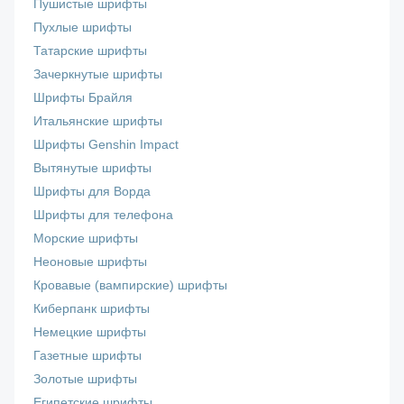
Пушистые шрифты
Пухлые шрифты
Татарские шрифты
Зачеркнутые шрифты
Шрифты Брайля
Итальянские шрифты
Шрифты Genshin Impact
Вытянутые шрифты
Шрифты для Ворда
Шрифты для телефона
Морские шрифты
Неоновые шрифты
Кровавые (вампирские) шрифты
Киберпанк шрифты
Немецкие шрифты
Газетные шрифты
Золотые шрифты
Египетские шрифты