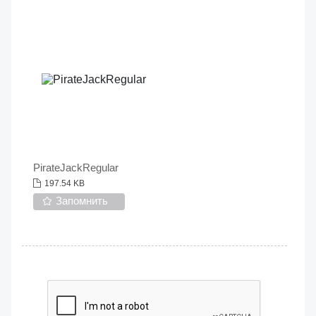
PirateJackRegular
197.54 KB
Запомнить