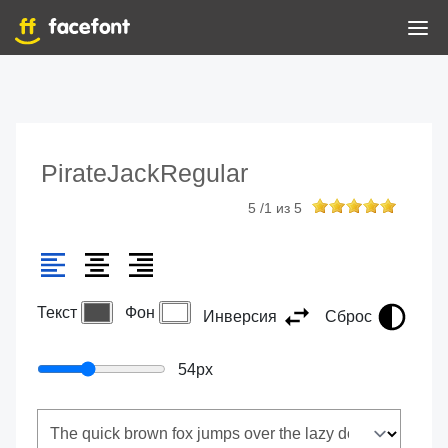
PirateJackRegular
5
/
1
из
5
Текст
Фон
Инверсия
Сброс
54
px