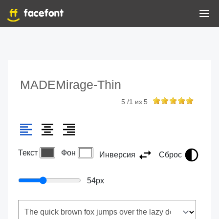
MADEMirage-Thin
5
/
1
из
5
Текст
Фон
Инверсия
Сброс
54
px