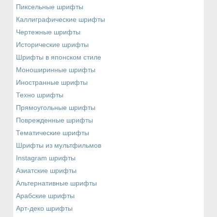
Пиксельные шрифты
Каллиграфические шрифты
Чертежные шрифты
Исторические шрифты
Шрифты в японском стиле
Моноширинные шрифты
Иностранные шрифты
Техно шрифты
Прямоугольные шрифты
Поврежденные шрифты
Тематические шрифты
Шрифты из мультфильмов
Instagram шрифты
Азиатские шрифты
Альтернативные шрифты
Арабские шрифты
Арт-деко шрифты