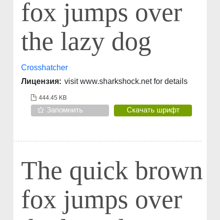
fox jumps over
the lazy dog
Crosshatcher
Лицензия:
visit www.sharkshock.net for details
444.45 KB
Запомнить
Скачать шрифт
The quick brown
fox jumps over