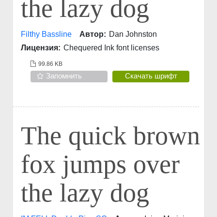
the lazy dog
Filthy Bassline
Автор:
Dan Johnston
Лицензия:
Chequered Ink font licenses
99.86 KB
Запомнить
Скачать шрифт
The quick brown
fox jumps over
the lazy dog