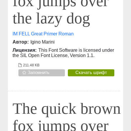
fox jumps over
the lazy dog
IM FELL Great Primer Roman
Автор:
Igino Marini
Лицензия:
This Font Software is licensed under
the SIL Open Font License, Version 1.1.
211.48 KB
Запомнить
Скачать шрифт
The quick brown
fox jumps over