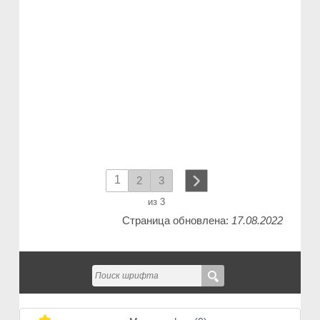
1
2
3
next
из 3
Страница обновлена:
17.08.2022