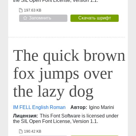
the SIL Open Font License, Version 1.1.
197.63 KB
Запомнить
Скачать шрифт
The quick brown
fox jumps over
the lazy dog
IM FELL English Roman
Автор:
Igino Marini
Лицензия:
This Font Software is licensed under
the SIL Open Font License, Version 1.1.
190.42 KB