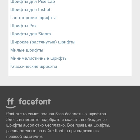
Шрифты для PixelLab
Шрифты для Inshot
Гангстерские шрифты
Шрифты Рок
Шрифты для Steam
Широкие (растянутые) шрифты
Милые шрифты
Минималистичные шрифты
Классические шрифты
ffont.ru это самая полная база бесплатных шрифтов.
Здесь вы можете подобрать и скачать необходимые
шрифты абсолютно бесплатно. Все права на шрифты,
расположенные на сайте ffont.ru принадлежат их
правообладателям.