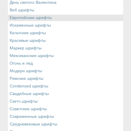
День святого Валентина
Веб шрифты
Европейские шрифты
Искаженные шрифты
Кельтские шрифты
Красивые шрифты
Маркер шрифты
Мексиканские шрифты
Огонь и лед
Модерн шрифты
Римские шрифты
Сondensed шрифты
Свадебные шрифты
Скетч шрифты
Советские шрифты
Современные шрифты
Средневековые шрифты