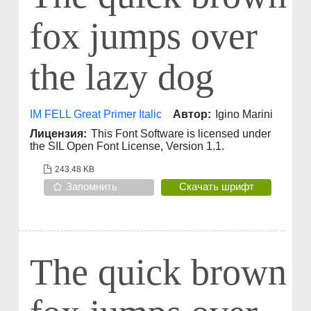
fox jumps over
the lazy dog
IM FELL Great Primer Italic
Автор:
Igino Marini
Лицензия:
This Font Software is licensed under
the SIL Open Font License, Version 1.1.
243.48 KB
Запомнить
Скачать шрифт
The quick brown