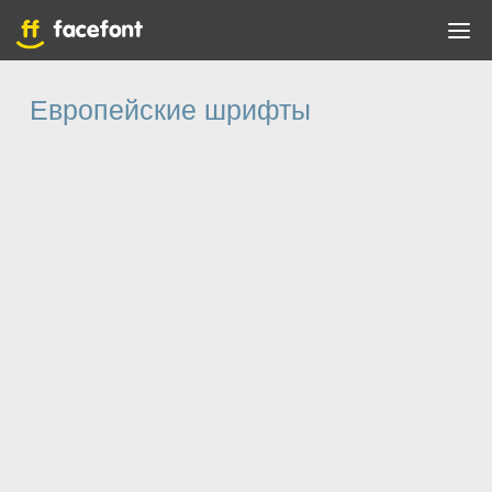
Европейские шрифты