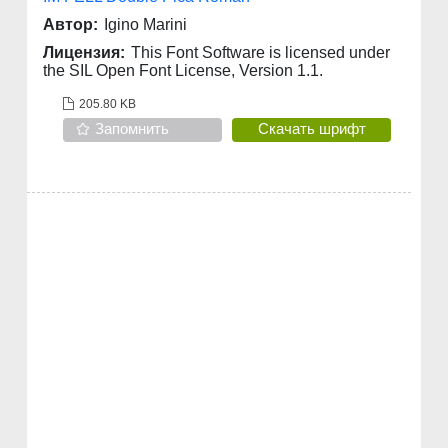
Автор:
Igino Marini
Лицензия:
This Font Software is licensed under
the SIL Open Font License, Version 1.1.
205.80 KB
Запомнить
Скачать шрифт