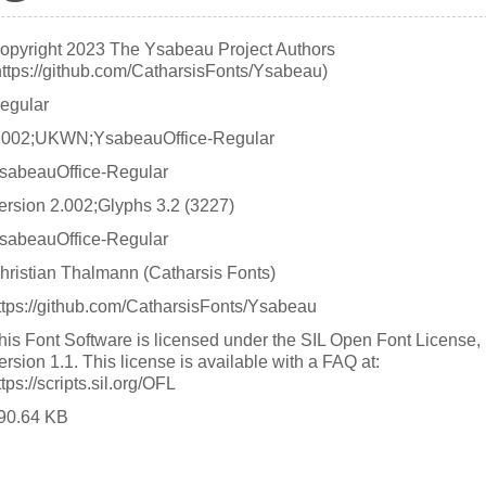
opyright 2023 The Ysabeau Project Authors
https://github.com/CatharsisFonts/Ysabeau)
egular
.002;UKWN;YsabeauOffice-Regular
sabeauOffice-Regular
ersion 2.002;Glyphs 3.2 (3227)
sabeauOffice-Regular
hristian Thalmann (Catharsis Fonts)
ttps://github.com/CatharsisFonts/Ysabeau
his Font Software is licensed under the SIL Open Font License,
ersion 1.1. This license is available with a FAQ at:
ttps://scripts.sil.org/OFL
90.64 KB