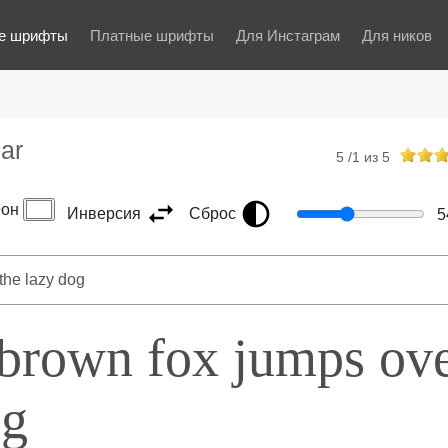
е шрифты
Платные шрифты
Для Инстаграм
Для ников
ar
5
/
1
из
5
он
Инверсия
Сброс
5
 brown fox jumps ov
og