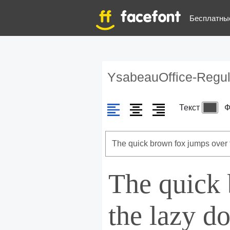
Бесплатны
YsabeauOffice-Regul
Текст
Ф
The quick
the lazy d