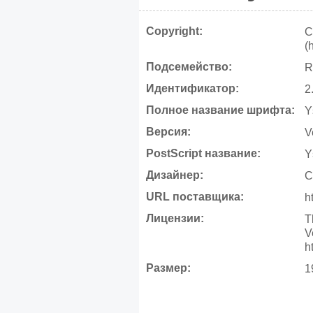
Copyright:
C
(
Подсемейство:
R
Идентификатор:
2
Полное название шрифта:
Y
Версия:
V
PostScript название:
Y
Дизайнер:
C
URL поставщика:
h
Лицензии:
T
V
h
Размер:
1