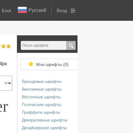
Русский
Блог
Вход
4
px
Мои шрифты (
0
)
Брендовые шрифты
Винтажные шрифты
Восточные шрифты
er
Готические шрифты
Граффити шрифты
Декоративные шрифты
Дизайнерские шрифты