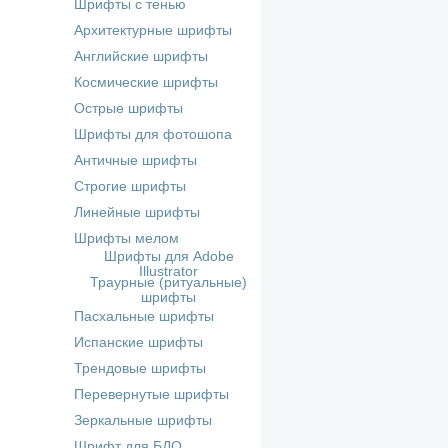
Шрифты с тенью
Архитектурные шрифты
Английские шрифты
Космические шрифты
Острые шрифты
Шрифты для фотошопа
Античные шрифты
Строгие шрифты
Линейные шрифты
Шрифты мелом
Шрифты для Adobe
Illustrator
Траурные (ритуальные)
шрифты
Пасхальные шрифты
Испанские шрифты
Трендовые шрифты
Перевернутые шрифты
Зеркальные шрифты
Шрифт для БДО