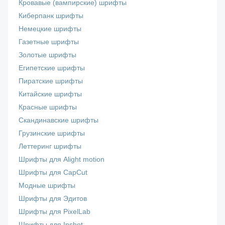
Кровавые (вампирские) шрифты
Киберпанк шрифты
Немецкие шрифты
Газетные шрифты
Золотые шрифты
Египетские шрифты
Пиратские шрифты
Китайские шрифты
Красные шрифты
Скандинавские шрифты
Грузинские шрифты
Леттеринг шрифты
Шрифты для Alight motion
Шрифты для CapCut
Модные шрифты
Шрифты для Эдитов
Шрифты для PixelLab
Шрифты для Inshot