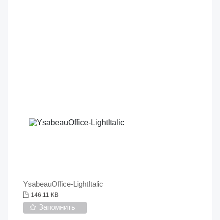
YsabeauOffice-LightItalic
146.11 KB
Запомнить