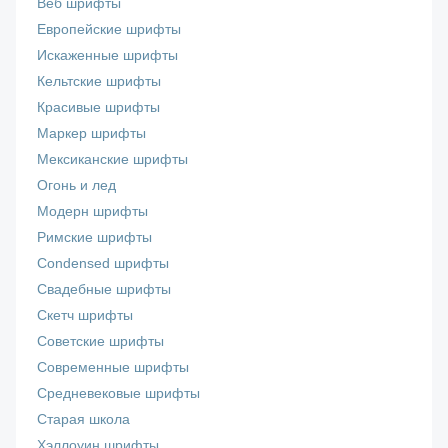
Веб шрифты
Европейские шрифты
Искаженные шрифты
Кельтские шрифты
Красивые шрифты
Маркер шрифты
Мексиканские шрифты
Огонь и лед
Модерн шрифты
Римские шрифты
Сondensed шрифты
Свадебные шрифты
Скетч шрифты
Советские шрифты
Современные шрифты
Средневековые шрифты
Старая школа
Хэллоуин шрифты