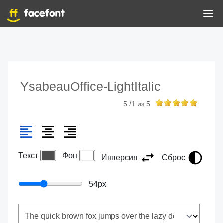
YsabeauOffice-LightItalic
5
/
1
из
5
Текст
Фон
Инверсия
Сброс
54
px