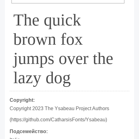
The quick
brown fox
jumps over the
lazy dog
Copyright:
Copyright 2023 The Ysabeau Project Authors
(https://github.com/CatharsisFonts/Ysabeau)
Подсемейство: