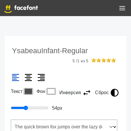
YsabeauInfant-Regular
5
/
1
из
5
Текст
Фон
Инверсия
Сброс
54
px