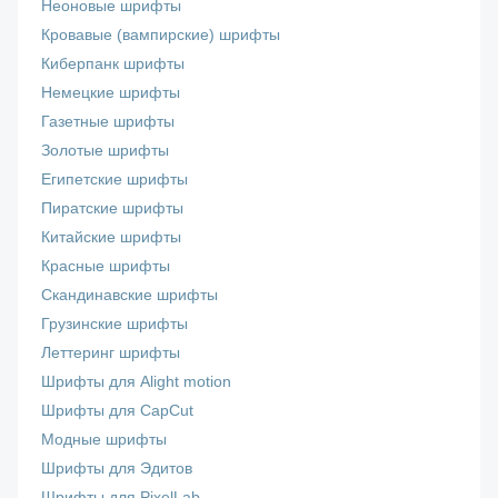
Неоновые шрифты
Кровавые (вампирские) шрифты
Киберпанк шрифты
Немецкие шрифты
Газетные шрифты
Золотые шрифты
Египетские шрифты
Пиратские шрифты
Китайские шрифты
Красные шрифты
Скандинавские шрифты
Грузинские шрифты
Леттеринг шрифты
Шрифты для Alight motion
Шрифты для CapCut
Модные шрифты
Шрифты для Эдитов
Шрифты для PixelLab