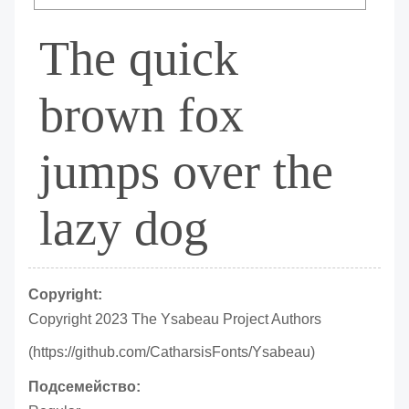
The quick
brown fox
jumps over the
lazy dog
Copyright:
Copyright 2023 The Ysabeau Project Authors
(https://github.com/CatharsisFonts/Ysabeau)
Подсемейство: