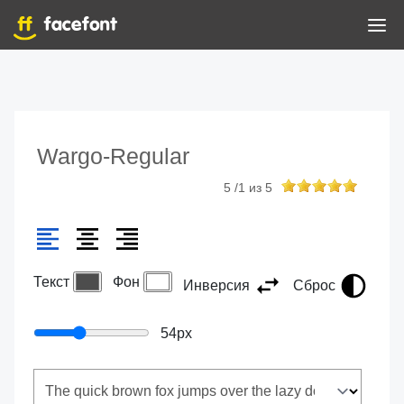
Wargo-Regular
5
/
1
из
5
Текст
Фон
Инверсия
Сброс
54
px