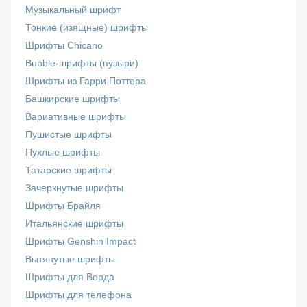
Музыкальный шрифт
Тонкие (изящные) шрифты
Шрифты Chicano
Bubble-шрифты (пузыри)
Шрифты из Гарри Поттера
Башкирские шрифты
Вариативные шрифты
Пушистые шрифты
Пухлые шрифты
Татарские шрифты
Зачеркнутые шрифты
Шрифты Брайля
Итальянские шрифты
Шрифты Genshin Impact
Вытянутые шрифты
Шрифты для Ворда
Шрифты для телефона