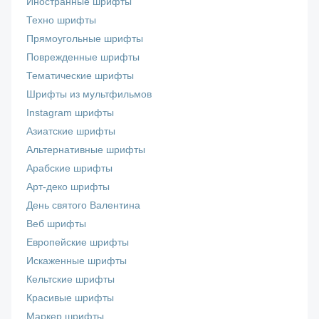
Иностранные шрифты
Техно шрифты
Прямоугольные шрифты
Поврежденные шрифты
Тематические шрифты
Шрифты из мультфильмов
Instagram шрифты
Азиатские шрифты
Альтернативные шрифты
Арабские шрифты
Арт-деко шрифты
День святого Валентина
Веб шрифты
Европейские шрифты
Искаженные шрифты
Кельтские шрифты
Красивые шрифты
Маркер шрифты