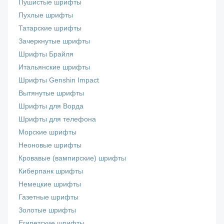
Пушистые шрифты
Пухлые шрифты
Татарские шрифты
Зачеркнутые шрифты
Шрифты Брайля
Итальянские шрифты
Шрифты Genshin Impact
Вытянутые шрифты
Шрифты для Ворда
Шрифты для телефона
Морские шрифты
Неоновые шрифты
Кровавые (вампирские) шрифты
Киберпанк шрифты
Немецкие шрифты
Газетные шрифты
Золотые шрифты
Египетские шрифты