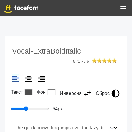
Vocal-ExtraBoldItalic
5
/
1
из
5
Текст
Фон
Инверсия
Сброс
54
px