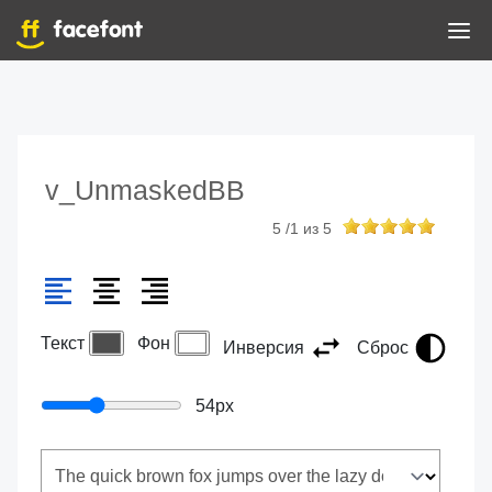
v_UnmaskedBB
5
/
1
из
5
Текст
Фон
Инверсия
Сброс
54
px