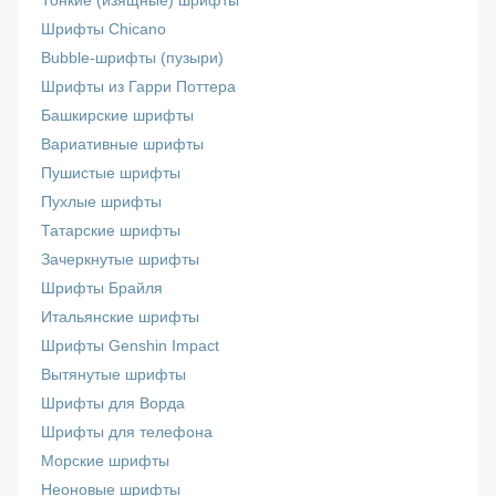
Тонкие (изящные) шрифты
Шрифты Chicano
Bubble-шрифты (пузыри)
Шрифты из Гарри Поттера
Башкирские шрифты
Вариативные шрифты
Пушистые шрифты
Пухлые шрифты
Татарские шрифты
Зачеркнутые шрифты
Шрифты Брайля
Итальянские шрифты
Шрифты Genshin Impact
Вытянутые шрифты
Шрифты для Ворда
Шрифты для телефона
Морские шрифты
Неоновые шрифты