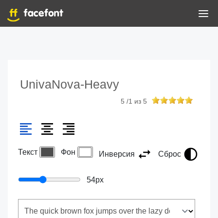
UnivaNova-Heavy
5
/
1
из
5
Текст
Фон
Инверсия
Сброс
54
px