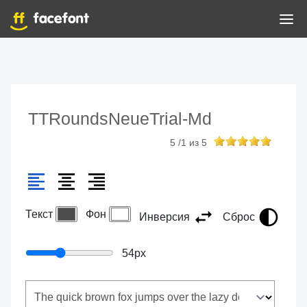
TTRoundsNeueTrial-Md
5
/
1
из
5
Текст
Фон
Инверсия
Сброс
54
px