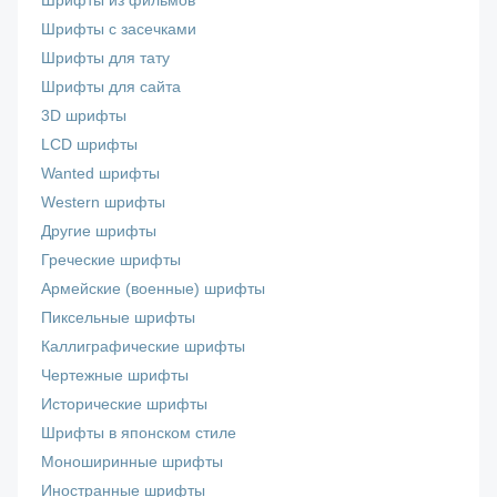
Шрифты из фильмов
Шрифты с засечками
Шрифты для тату
Шрифты для сайта
3D шрифты
LCD шрифты
Wanted шрифты
Western шрифты
Другие шрифты
Греческие шрифты
Армейские (военные) шрифты
Пиксельные шрифты
Каллиграфические шрифты
Чертежные шрифты
Исторические шрифты
Шрифты в японском стиле
Моноширинные шрифты
Иностранные шрифты