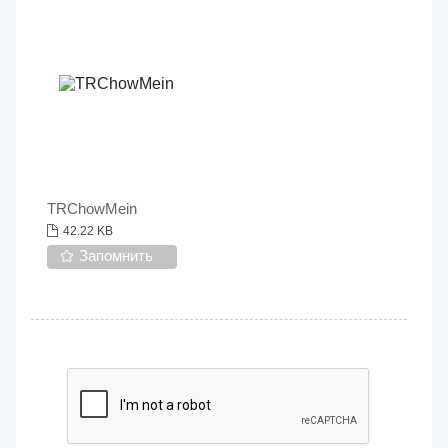
TRChowMein
42.22 KB
Запомнить