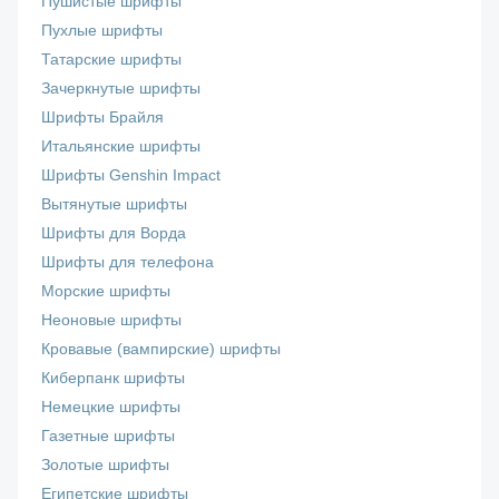
Пушистые шрифты
Пухлые шрифты
Татарские шрифты
Зачеркнутые шрифты
Шрифты Брайля
Итальянские шрифты
Шрифты Genshin Impact
Вытянутые шрифты
Шрифты для Ворда
Шрифты для телефона
Морские шрифты
Неоновые шрифты
Кровавые (вампирские) шрифты
Киберпанк шрифты
Немецкие шрифты
Газетные шрифты
Золотые шрифты
Египетские шрифты