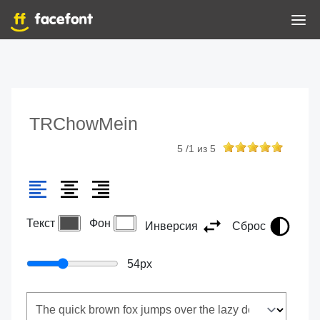
TRChowMein
5
/
1
из
5
Текст
Фон
Инверсия
Сброс
54
px