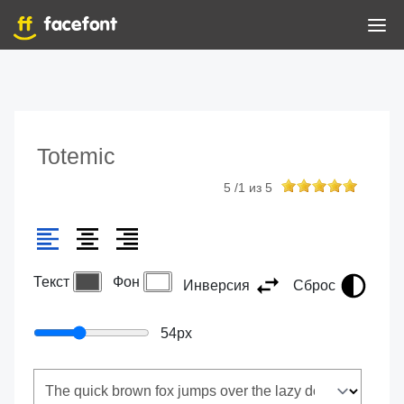
Totemic
5
/
1
из
5
Текст
Фон
Инверсия
Сброс
54
px