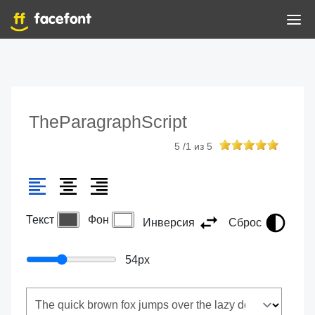
TheParagraphScript
5
/
1
из
5
Текст
Фон
Инверсия
Сброс
54
px