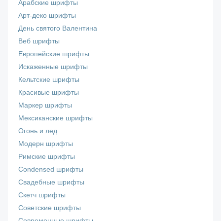
Арабские шрифты
Арт-деко шрифты
День святого Валентина
Веб шрифты
Европейские шрифты
Искаженные шрифты
Кельтские шрифты
Красивые шрифты
Маркер шрифты
Мексиканские шрифты
Огонь и лед
Модерн шрифты
Римские шрифты
Сondensed шрифты
Свадебные шрифты
Скетч шрифты
Советские шрифты
Современные шрифты