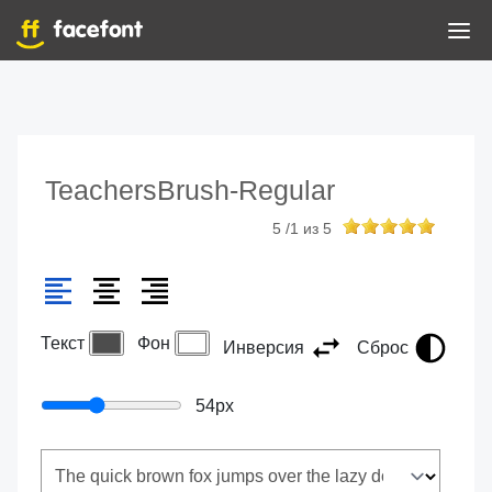
TeachersBrush-Regular
5
/
1
из
5
Текст
Фон
Инверсия
Сброс
54
px