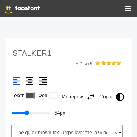
STALKER1
5
/
1
из
5
Текст
Фон
Инверсия
Сброс
54
px