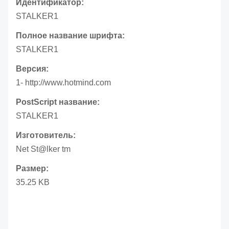
Идентификатор:
STALKER1
Полное название шрифта:
STALKER1
Версия:
1- http://www.hotmind.com
PostScript название:
STALKER1
Изготовитель:
Net St@lker tm
Размер:
35.25 KB