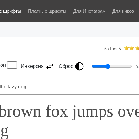
е шрифты
Платные шрифты
Для Инстаграм
Для ников
5
/
1
из
5
он
Инверсия
Сброс
5
 brown fox jumps ov
og