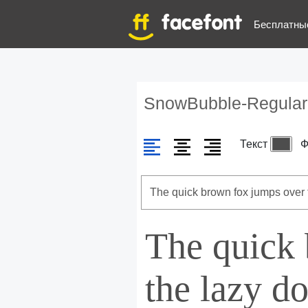
Бесплатны
SnowBubble-Regular
Текст
Ф
The quick
the lazy d