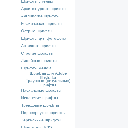
Шрифты с тенью
Архитектурные шрифты
Английские шрифты
Космические шрифты
Острые шрифты
Шрифты для фотошопа
Античные шрифты
Строгие шрифты
Линейные шрифты
Шрифты мелом
Шрифты для Adobe
Illustrator
Траурные (ритуальные)
шрифты
Пасхальные шрифты
Испанские шрифты
Трендовые шрифты
Перевернутые шрифты
Зеркальные шрифты
Шрифт для БДО