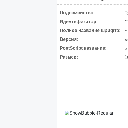
Подсемейство:
R
Идентификатор:
C
Полное название шрифта:
S
Версия:
V
PostScript название:
S
Размер:
1