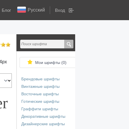
Русский
Блог
Вход
4
px
Мои шрифты (
0
)
Брендовые шрифты
Винтажные шрифты
Восточные шрифты
er
Готические шрифты
Граффити шрифты
Декоративные шрифты
Дизайнерские шрифты