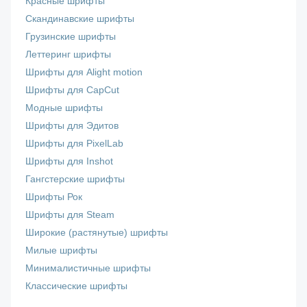
Красные шрифты
Скандинавские шрифты
Грузинские шрифты
Леттеринг шрифты
Шрифты для Alight motion
Шрифты для CapCut
Модные шрифты
Шрифты для Эдитов
Шрифты для PixelLab
Шрифты для Inshot
Гангстерские шрифты
Шрифты Рок
Шрифты для Steam
Широкие (растянутые) шрифты
Милые шрифты
Минималистичные шрифты
Классические шрифты