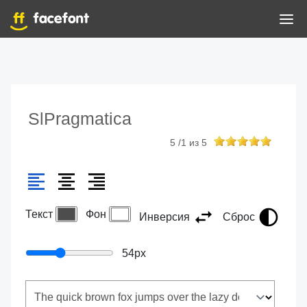
SlPragmatica
5
/
1
из
5
Текст
Фон
Инверсия
Сброс
54
px