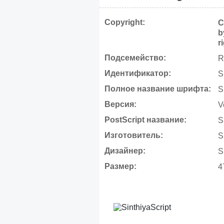
Copyright:
C
b
r
Подсемейство:
R
Идентификатор:
S
Полное название шрифта:
S
Версия:
V
PostScript название:
S
Изготовитель:
S
Дизайнер:
S
Размер:
4