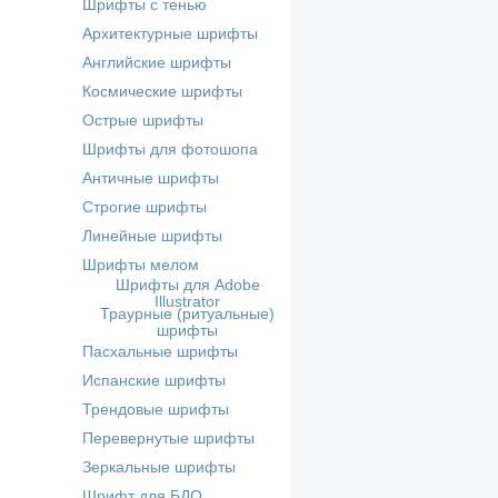
Шрифты с тенью
Архитектурные шрифты
Английские шрифты
Космические шрифты
Острые шрифты
Шрифты для фотошопа
Античные шрифты
Строгие шрифты
Линейные шрифты
Шрифты мелом
Шрифты для Adobe
Illustrator
Траурные (ритуальные)
шрифты
Пасхальные шрифты
Испанские шрифты
Трендовые шрифты
Перевернутые шрифты
Зеркальные шрифты
Шрифт для БДО