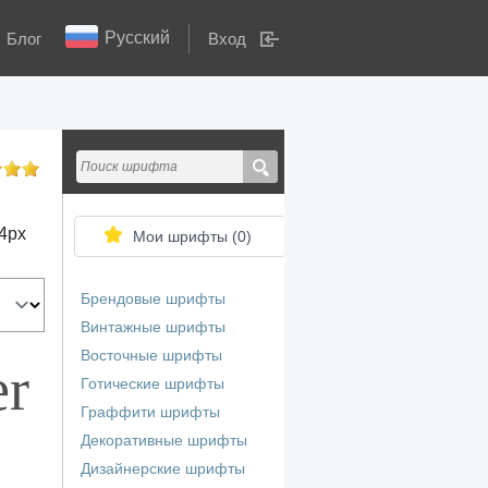
Русский
Блог
Вход
4
px
Мои шрифты (
0
)
Брендовые шрифты
Винтажные шрифты
Восточные шрифты
er
Готические шрифты
Граффити шрифты
Декоративные шрифты
Дизайнерские шрифты