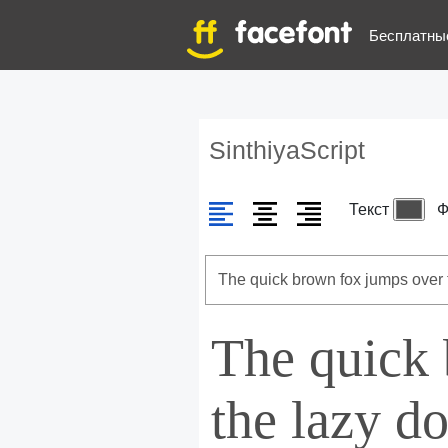
Бесплатны
SinthiyaScript
Текст
Ф
The quick
the lazy d