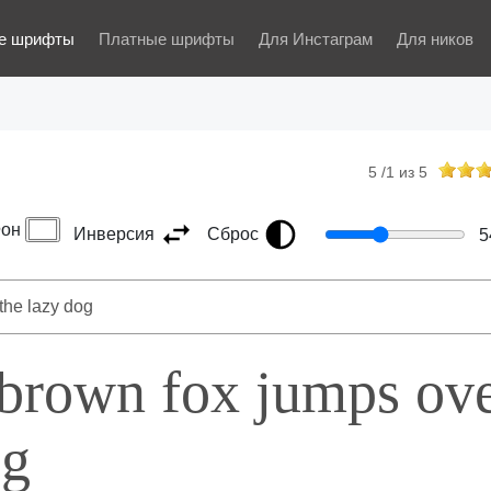
е шрифты
Платные шрифты
Для Инстаграм
Для ников
5
/
1
из
5
он
Инверсия
Сброс
5
 brown fox jumps ov
og