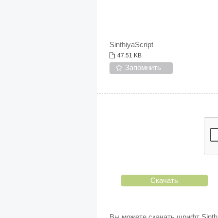
SinthiyaScript
47.51 KB
Запомнить
Скачать
Вы можете скачать шрифт Sinth