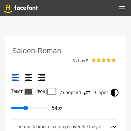
Salden-Roman
5
/
1
из
5
Текст
Фон
Инверсия
Сброс
54
px