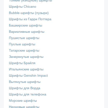
Тонкие (изящные) шрифты
Шрифты Chicano
Bubble-шрифты (пузыри)
Шрифты из Гарри Поттера
Башкирские шрифты
Вариативные шрифты
Пушистые шрифты
Пухлые шрифты
Татарские шрифты
Зачеркнутые шрифты
Шрифты Брайля
Итальянские шрифты
Шрифты Genshin Impact
Вытянутые шрифты
Шрифты для Ворда
Шрифты для телефона
Морские шрифты
Неоновые шрифты