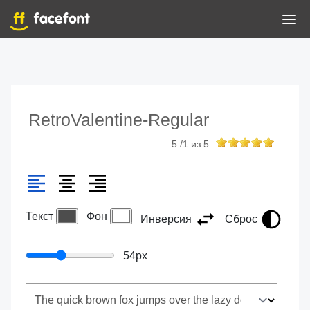
RetroValentine-Regular
5
/
1
из
5
Текст
Фон
Инверсия
Сброс
54
px