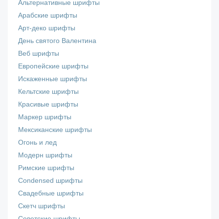
Альтернативные шрифты
Арабские шрифты
Арт-деко шрифты
День святого Валентина
Веб шрифты
Европейские шрифты
Искаженные шрифты
Кельтские шрифты
Красивые шрифты
Маркер шрифты
Мексиканские шрифты
Огонь и лед
Модерн шрифты
Римские шрифты
Сondensed шрифты
Свадебные шрифты
Скетч шрифты
Советские шрифты