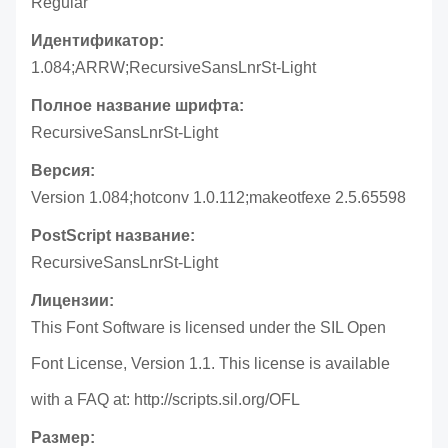
Regular
Идентификатор:
1.084;ARRW;RecursiveSansLnrSt-Light
Полное название шрифта:
RecursiveSansLnrSt-Light
Версия:
Version 1.084;hotconv 1.0.112;makeotfexe 2.5.65598
PostScript название:
RecursiveSansLnrSt-Light
Лицензии:
This Font Software is licensed under the SIL Open
Font License, Version 1.1. This license is available
with a FAQ at: http://scripts.sil.org/OFL
Размер: