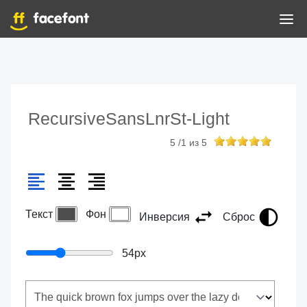
RecursiveSansLnrSt-Light
5
/
1
из
5
Текст
Фон
Инверсия
Сброс
54
px