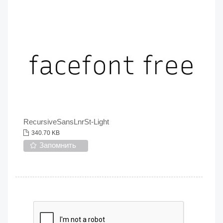
RecursiveSansLnrSt-Light
340.70 KB
Запомнить