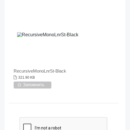
RecursiveMonoLnrSt-Black
321.90 KB
Запомнить