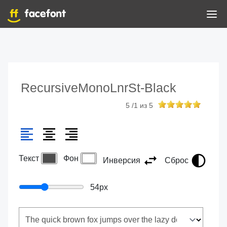
RecursiveMonoLnrSt-Black
5
/
1
из
5
Текст
Фон
Инверсия
Сброс
54
px