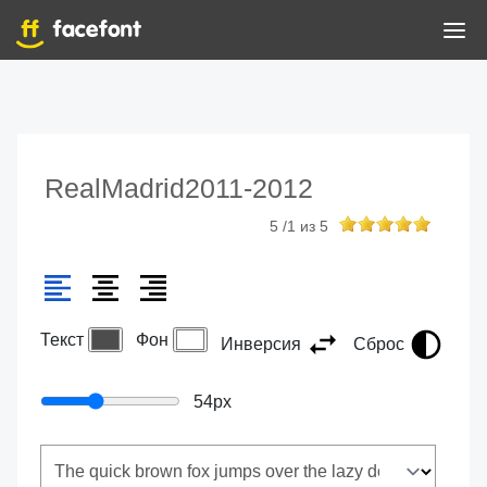
RealMadrid2011-2012
5
/
1
из
5
Текст
Фон
Инверсия
Сброс
54
px