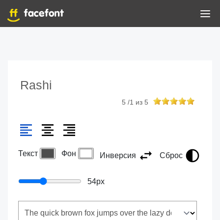
Rashi
5
/
1
из
5
Текст
Фон
Инверсия
Сброс
54
px