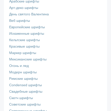
Арабские шрифты
Арт-деко шрифты
День святого Валентина
Веб шрифты
Европейские шрифты
Искаженные шрифты
Кельтские шрифты
Красивые шрифты
Маркер шрифты
Мексиканские шрифты
Огонь и лед
Модерн шрифты
Римские шрифты
Сondensed шрифты
Свадебные шрифты
Скетч шрифты
Советские шрифты
Современные шрифты