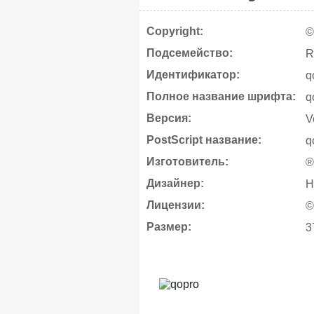
Copyright:
©
Подсемейство:
R
Идентификатор:
q
Полное название шрифта:
q
Версия:
V
PostScript название:
q
Изготовитель:
®
Дизайнер:
H
Лицензии:
©
Размер:
3