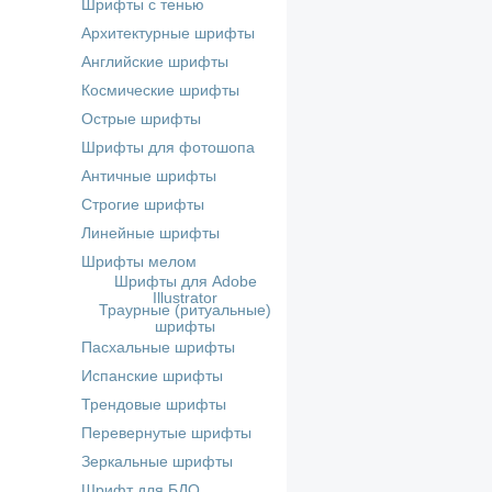
Шрифты с тенью
Архитектурные шрифты
Английские шрифты
Космические шрифты
Острые шрифты
Шрифты для фотошопа
Античные шрифты
Строгие шрифты
Линейные шрифты
Шрифты мелом
Шрифты для Adobe
Illustrator
Траурные (ритуальные)
шрифты
Пасхальные шрифты
Испанские шрифты
Трендовые шрифты
Перевернутые шрифты
Зеркальные шрифты
Шрифт для БДО