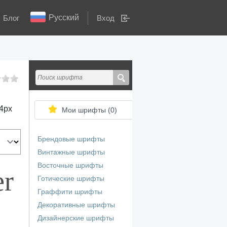
Русский
Блог
Вход
4
px
Мои шрифты (
0
)
Брендовые шрифты
Винтажные шрифты
Восточные шрифты
er
Готические шрифты
Граффити шрифты
Декоративные шрифты
Дизайнерские шрифты