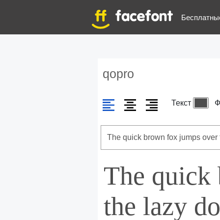
Бесплатны
qopro
Текст
Ф
The quick
the lazy d