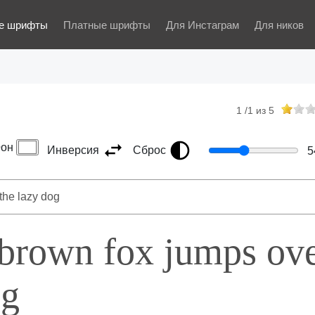
е шрифты
Платные шрифты
Для Инстаграм
Для ников
1
/
1
из
5
он
Инверсия
Сброс
5
 brown fox jumps ov
og