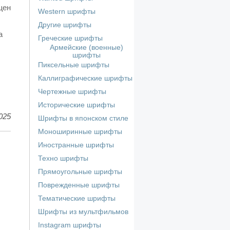
щен
Western шрифты
Другие шрифты
а
Греческие шрифты
Армейские (военные)
шрифты
Пиксельные шрифты
Каллиграфические шрифты
Чертежные шрифты
Исторические шрифты
025
Шрифты в японском стиле
Моноширинные шрифты
Иностранные шрифты
Техно шрифты
Прямоугольные шрифты
Поврежденные шрифты
Тематические шрифты
Шрифты из мультфильмов
Instagram шрифты