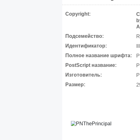
Copyright:
C
b
A
Подсемейство:
R
Идентификатор:
I
Полное название шрифта:
P
PostScript название:
P
Изготовитель:
P
Размер:
2