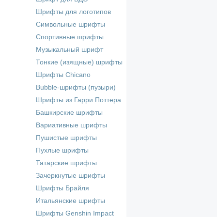
Шрифты для логотипов
Символьные шрифты
Спортивные шрифты
Музыкальный шрифт
Тонкие (изящные) шрифты
Шрифты Chicano
Bubble-шрифты (пузыри)
Шрифты из Гарри Поттера
Башкирские шрифты
Вариативные шрифты
Пушистые шрифты
Пухлые шрифты
Татарские шрифты
Зачеркнутые шрифты
Шрифты Брайля
Итальянские шрифты
Шрифты Genshin Impact