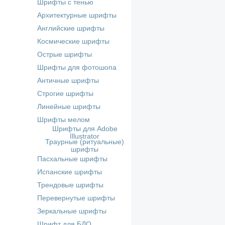
Шрифты с тенью
Архитектурные шрифты
Английские шрифты
Космические шрифты
Острые шрифты
Шрифты для фотошопа
Античные шрифты
Строгие шрифты
Линейные шрифты
Шрифты мелом
Шрифты для Adobe
Illustrator
Траурные (ритуальные)
шрифты
Пасхальные шрифты
Испанские шрифты
Трендовые шрифты
Перевернутые шрифты
Зеркальные шрифты
Шрифт для БДО