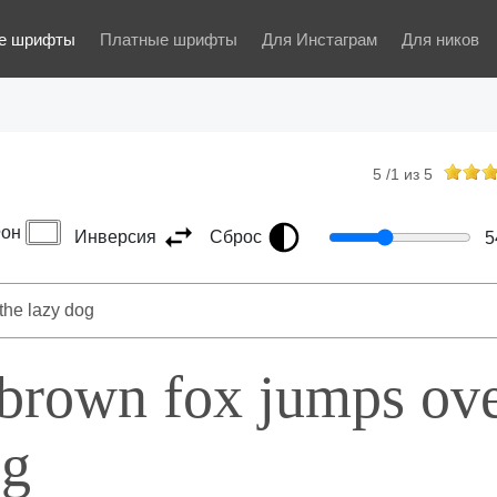
е шрифты
Платные шрифты
Для Инстаграм
Для ников
5
/
1
из
5
он
Инверсия
Сброс
5
 brown fox jumps ov
og