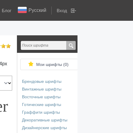
Русский
Блог
Вход
4
px
Мои шрифты (
0
)
Брендовые шрифты
Винтажные шрифты
Восточные шрифты
er
Готические шрифты
Граффити шрифты
Декоративные шрифты
Дизайнерские шрифты