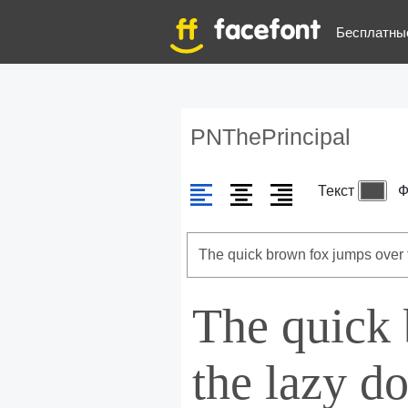
Бесплатны
PNThePrincipal
Текст
Ф
The quick
the lazy d