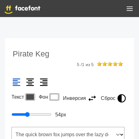
Pirate Keg
5
/
1
из
5
Текст
Фон
Инверсия
Сброс
54
px