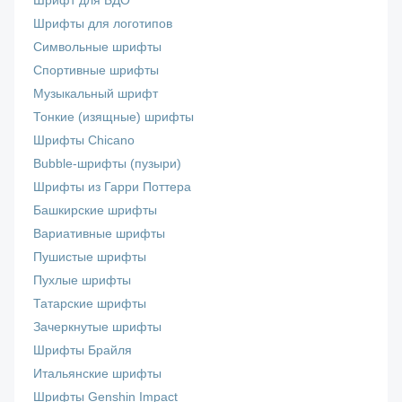
Шрифт для БДО
Шрифты для логотипов
Символьные шрифты
Спортивные шрифты
Музыкальный шрифт
Тонкие (изящные) шрифты
Шрифты Chicano
Bubble-шрифты (пузыри)
Шрифты из Гарри Поттера
Башкирские шрифты
Вариативные шрифты
Пушистые шрифты
Пухлые шрифты
Татарские шрифты
Зачеркнутые шрифты
Шрифты Брайля
Итальянские шрифты
Шрифты Genshin Impact