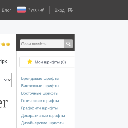
Русский
Блог
Вход
4
px
Мои шрифты (
0
)
Брендовые шрифты
Винтажные шрифты
Восточные шрифты
er
Готические шрифты
Граффити шрифты
Декоративные шрифты
Дизайнерские шрифты