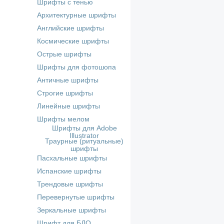
Шрифты с тенью
Архитектурные шрифты
Английские шрифты
Космические шрифты
Острые шрифты
Шрифты для фотошопа
Античные шрифты
Строгие шрифты
Линейные шрифты
Шрифты мелом
Шрифты для Adobe
Illustrator
Траурные (ритуальные)
шрифты
Пасхальные шрифты
Испанские шрифты
Трендовые шрифты
Перевернутые шрифты
Зеркальные шрифты
Шрифт для БДО