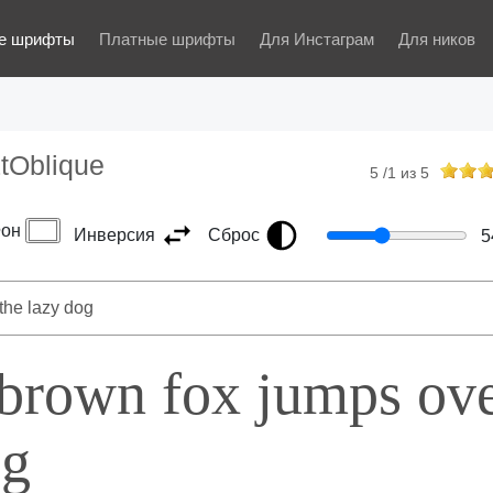
е шрифты
Платные шрифты
Для Инстаграм
Для ников
tOblique
5
/
1
из
5
он
Инверсия
Сброс
5
 brown fox jumps ov
og