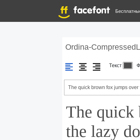
Бесплатны
Ordina-CompressedL
Текст
Ф
The quick
the lazy d