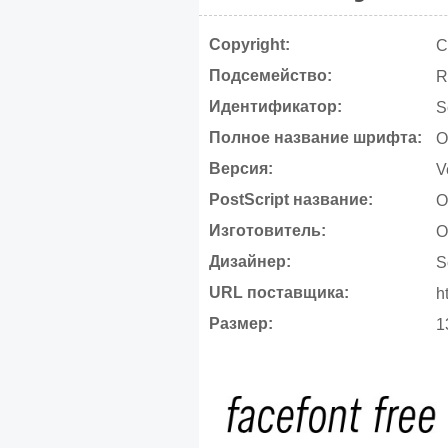
Copyright:
C
Подсемейство:
R
Идентификатор:
S
Полное название шрифта:
O
Версия:
V
PostScript название:
O
Изготовитель:
O
Дизайнер:
S
URL поставщика:
h
Размер:
1