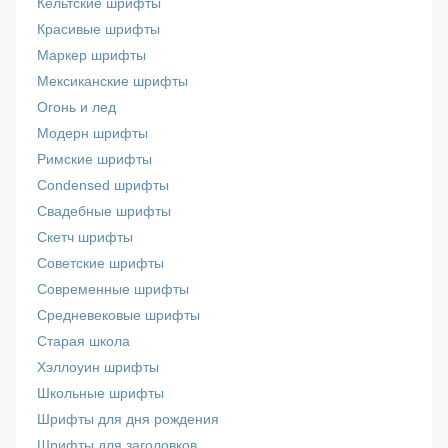
Кельтские шрифты
Красивые шрифты
Маркер шрифты
Мексиканские шрифты
Огонь и лед
Модерн шрифты
Римские шрифты
Сondensed шрифты
Свадебные шрифты
Скетч шрифты
Советские шрифты
Современные шрифты
Средневековые шрифты
Старая школа
Хэллоуин шрифты
Школьные шрифты
Шрифты для дня рождения
Шрифты для заголовков