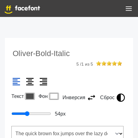
Oliver-Bold-Italic
5
/
1
из
5
Текст
Фон
Инверсия
Сброс
54
px