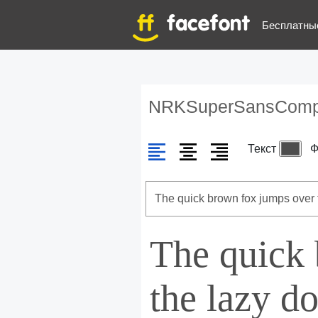
Бесплатны
NRKSuperSansComp
Текст
Ф
The quick
the lazy d