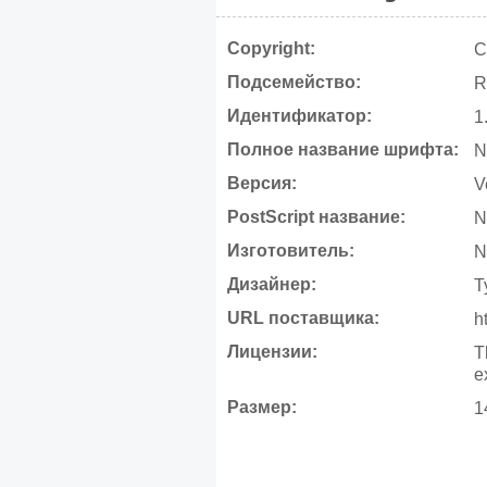
Copyright:
C
Подсемейство:
R
Идентификатор:
1
Полное название шрифта:
N
Версия:
V
PostScript название:
N
Изготовитель:
N
Дизайнер:
T
URL поставщика:
h
Лицензии:
T
e
Размер:
1