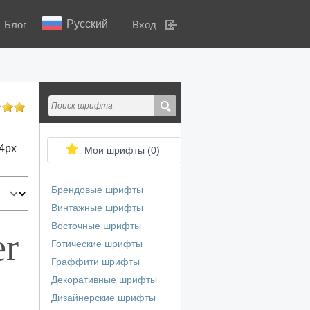
Русский
Блог
Вход
4
px
Мои шрифты (
0
)
Брендовые шрифты
Винтажные шрифты
Восточные шрифты
er
Готические шрифты
Граффити шрифты
Декоративные шрифты
Дизайнерские шрифты