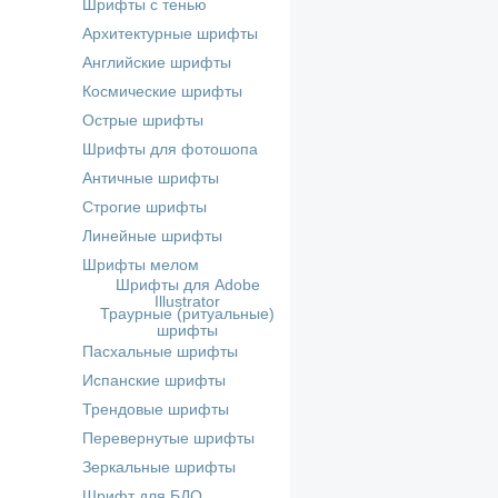
Шрифты с тенью
Архитектурные шрифты
Английские шрифты
Космические шрифты
Острые шрифты
Шрифты для фотошопа
Античные шрифты
Строгие шрифты
Линейные шрифты
Шрифты мелом
Шрифты для Adobe
Illustrator
Траурные (ритуальные)
шрифты
Пасхальные шрифты
Испанские шрифты
Трендовые шрифты
Перевернутые шрифты
Зеркальные шрифты
Шрифт для БДО