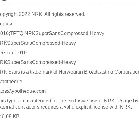
opyright 2022 NRK. All rights reserved.
egular
.010;TPTQ;NRKSuperSansCompressed-Heavy
RKSuperSansCompressed-Heavy
ersion 1.010
RKSuperSansCompressed-Heavy
RK Sans is a trademark of Norwegian Broadcasting Corporatio
ypotheque
ttps://typotheque.com
his typeface is intended for the exclusive use of NRK. Usage by
xternal contractors requires a valid explicit license with NRK.
46.08 KB