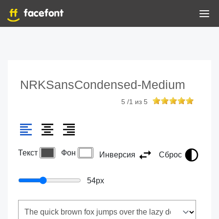
NRKSansCondensed-Medium
5
/
1
из
5
Текст
Фон
Инверсия
Сброс
54
px