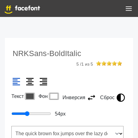
NRKSans-BoldItalic
5
/
1
из
5
Текст
Фон
Инверсия
Сброс
54
px