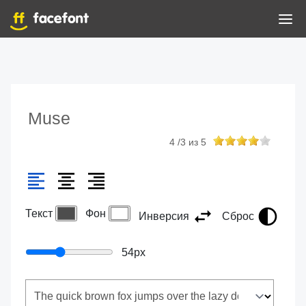
Muse
4
/
3
из
5
Текст
Фон
Инверсия
Сброс
54
px