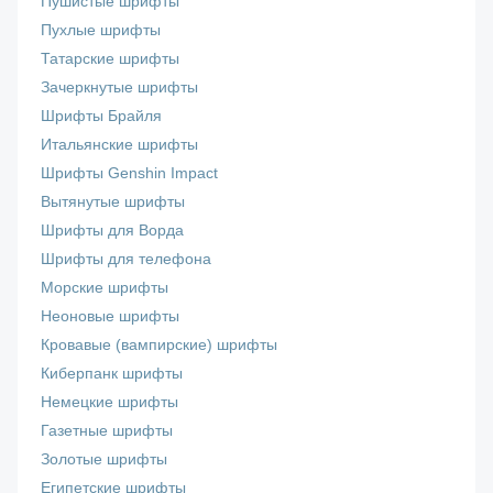
Пушистые шрифты
Пухлые шрифты
Татарские шрифты
Зачеркнутые шрифты
Шрифты Брайля
Итальянские шрифты
Шрифты Genshin Impact
Вытянутые шрифты
Шрифты для Ворда
Шрифты для телефона
Морские шрифты
Неоновые шрифты
Кровавые (вампирские) шрифты
Киберпанк шрифты
Немецкие шрифты
Газетные шрифты
Золотые шрифты
Египетские шрифты