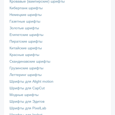
Кровавые (вампирские) шрифты
Киберпанк шрифты
Немецкие шрифты
Газетные шрифты
Золотые шрифты
Египетские шрифты
Пиратские шрифты
Китайские шрифты
Красные шрифты
Скандинавские шрифты
Грузинские шрифты
Леттеринг шрифты
Шрифты для Alight motion
Шрифты для CapCut
Модные шрифты
Шрифты для Эдитов
Шрифты для PixelLab
Шрифты для Inshot