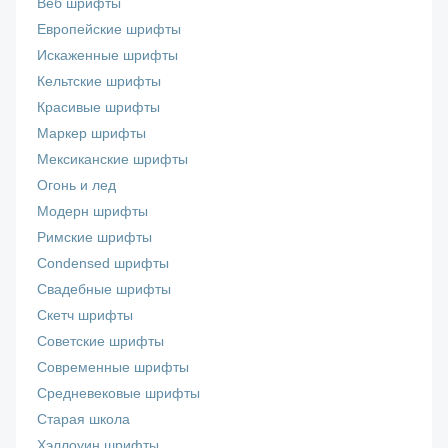
Веб шрифты
Европейские шрифты
Искаженные шрифты
Кельтские шрифты
Красивые шрифты
Маркер шрифты
Мексиканские шрифты
Огонь и лед
Модерн шрифты
Римские шрифты
Сondensed шрифты
Свадебные шрифты
Скетч шрифты
Советские шрифты
Современные шрифты
Средневековые шрифты
Старая школа
Хэллоуин шрифты