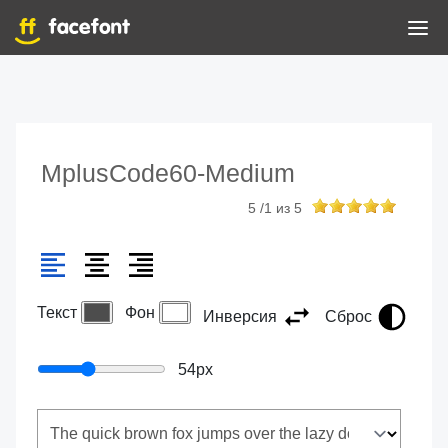
MplusCode60-Medium
5
/
1
из
5
Текст
Фон
Инверсия
Сброс
54
px