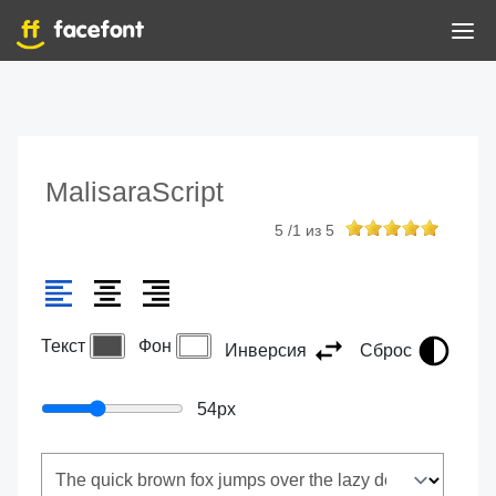
MalisaraScript
5
/
1
из
5
Текст
Фон
Инверсия
Сброс
54
px