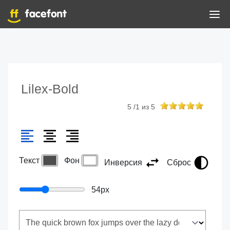
Lilex-Bold
5
/
1
из
5
Текст
Фон
Инверсия
Сброс
54
px