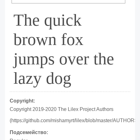
The quick
brown fox
jumps over the
lazy dog
Copyright:
Copyright 2019-2020 The Lilex Project Authors
(https://github.com/mishamyrt/lilex/blob/master/AUTHORS)
Подсемейство: