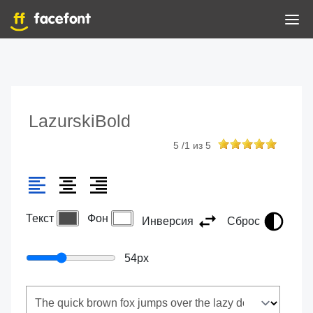
LazurskiBold
5
/
1
из
5
Текст
Фон
Инверсия
Сброс
54
px