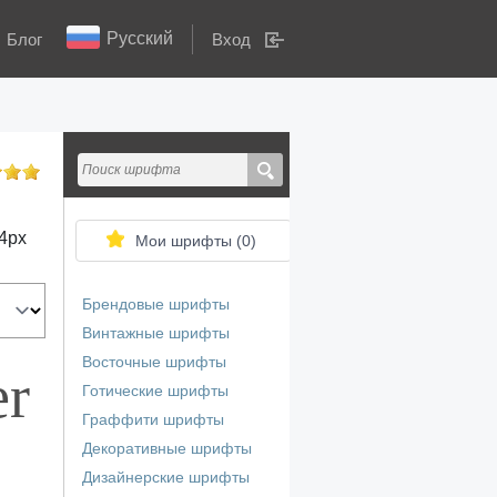
Русский
Блог
Вход
4
px
Мои шрифты (
0
)
Брендовые шрифты
Винтажные шрифты
Восточные шрифты
er
Готические шрифты
Граффити шрифты
Декоративные шрифты
Дизайнерские шрифты