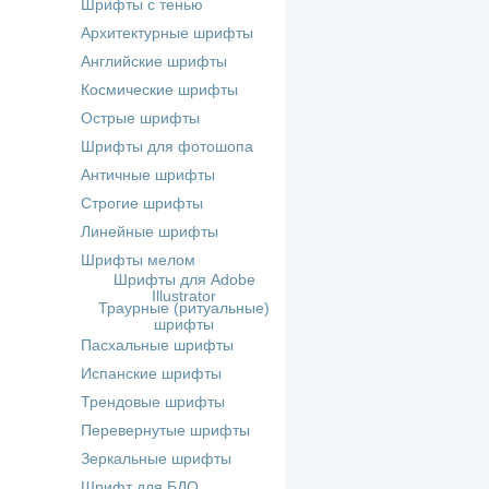
Шрифты с тенью
Архитектурные шрифты
Английские шрифты
Космические шрифты
Острые шрифты
Шрифты для фотошопа
Античные шрифты
Строгие шрифты
Линейные шрифты
Шрифты мелом
Шрифты для Adobe
Illustrator
Траурные (ритуальные)
шрифты
Пасхальные шрифты
Испанские шрифты
Трендовые шрифты
Перевернутые шрифты
Зеркальные шрифты
Шрифт для БДО