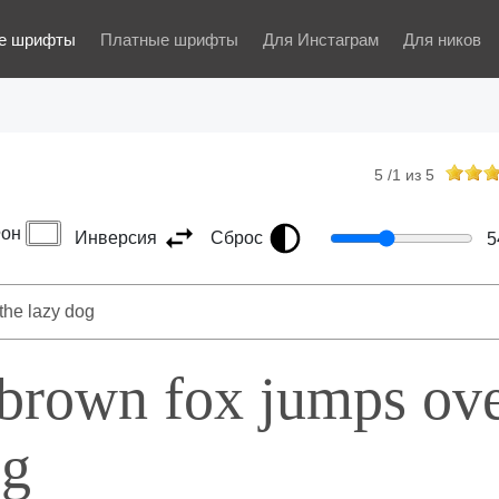
е шрифты
Платные шрифты
Для Инстаграм
Для ников
5
/
1
из
5
он
Инверсия
Сброс
5
 brown fox jumps ov
og