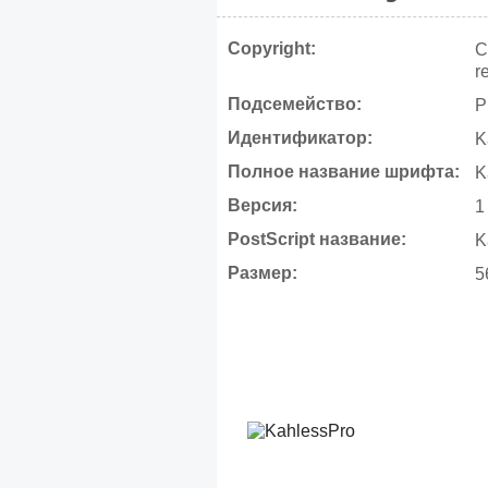
Copyright:
C
r
Подсемейство:
P
Идентификатор:
K
Полное название шрифта:
K
Версия:
1
PostScript название:
K
Размер:
5