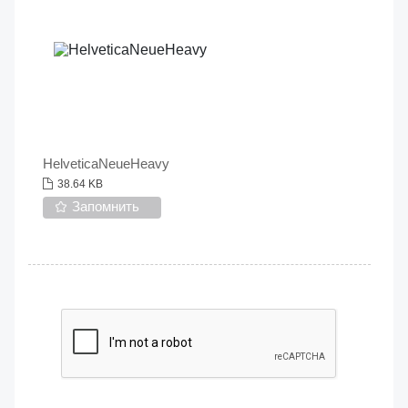
HelveticaNeueHeavy
38.64 KB
Запомнить