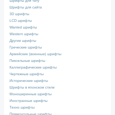
Шрифты для тату
Шрифты для сайта
3D шрифты
LCD шрифты
Wanted шрифты
Western шрифты
Другие шрифты
Греческие шрифты
Армейские (военные) шрифты
Пиксельные шрифты
Каллиграфические шрифты
Чертежные шрифты
Исторические шрифты
Шрифты в японском стиле
Моноширинные шрифты
Иностранные шрифты
Техно шрифты
Прямоугольные шрифты