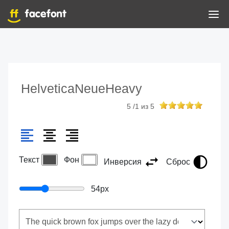
HelveticaNeueHeavy
5
/
1
из
5
Текст
Фон
Инверсия
Сброс
54
px