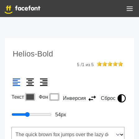
Helios-Bold
5
/
1
из
5
Текст
Фон
Инверсия
Сброс
54
px