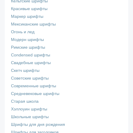
Кельтские шрифты
Красивые шрифты
Маркер шрифты
Мексиканские шрифты
Огонь и лед
Модерн шрифты
Римские шрифты
Сondensed шрифты
Свадебные шрифты
Скетч шрифты
Советские шрифты
Современные шрифты
Средневековые шрифты
Старая школа
Хэллоуин шрифты
Школьные шрифты
Шрифты для дня рождения
Шрифты для заголовков