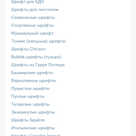
Шрифт для БДО
Шрифты для логотипов
Символьные шрифты
Спортивные шрифты
Музыкальный шрифт
Тонкие (изящные) шрифты
Шрифты Chicano
Bubble-шрифты (пузыри)
Шрифты из Гарри Поттера
Башкирские шрифты
Вариативные шрифты
Пушистые шрифты
Пухлые шрифты
Татарские шрифты
Зачеркнутые шрифты
Шрифты Брайля
Итальянские шрифты
Шрифты Genshin Impact