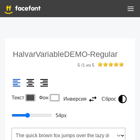
HalvarVariableDEMO-Regular
5
/
1
из
5
Текст
Фон
Инверсия
Сброс
54
px