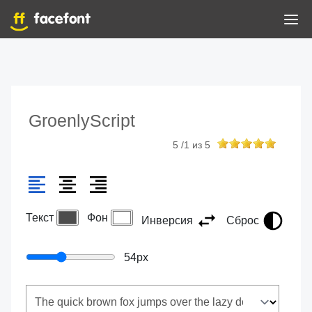
GroenlyScript
5
/
1
из
5
Текст
Фон
Инверсия
Сброс
54
px