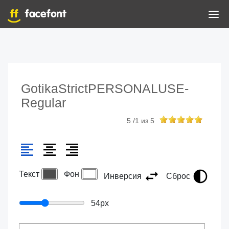
GotikaStrictPERSONALUSE-
Regular
5
/
1
из
5
Текст
Фон
Инверсия
Сброс
54
px