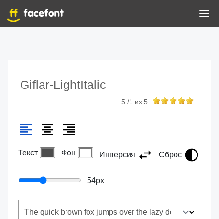
Giflar-LightItalic
5
/
1
из
5
Текст
Фон
Инверсия
Сброс
54
px