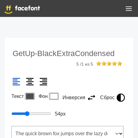
GetUp-BlackExtraCondensed
5
/
1
из
5
Текст
Фон
Инверсия
Сброс
54
px