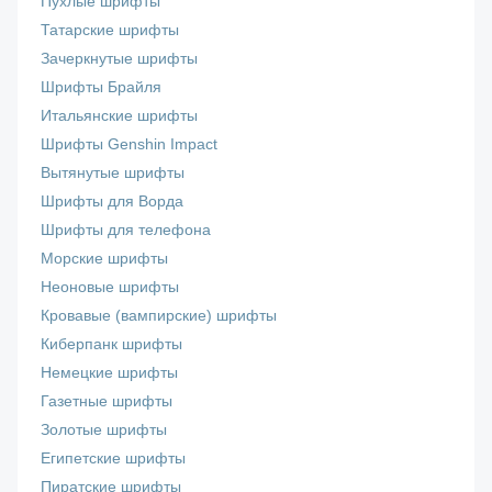
Пухлые шрифты
Татарские шрифты
Зачеркнутые шрифты
Шрифты Брайля
Итальянские шрифты
Шрифты Genshin Impact
Вытянутые шрифты
Шрифты для Ворда
Шрифты для телефона
Морские шрифты
Неоновые шрифты
Кровавые (вампирские) шрифты
Киберпанк шрифты
Немецкие шрифты
Газетные шрифты
Золотые шрифты
Египетские шрифты
Пиратские шрифты