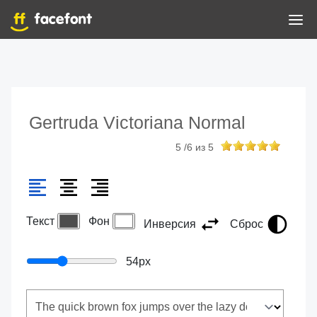
Gertruda Victoriana Normal
5
/
6
из
5
Текст
Фон
Инверсия
Сброс
54
px